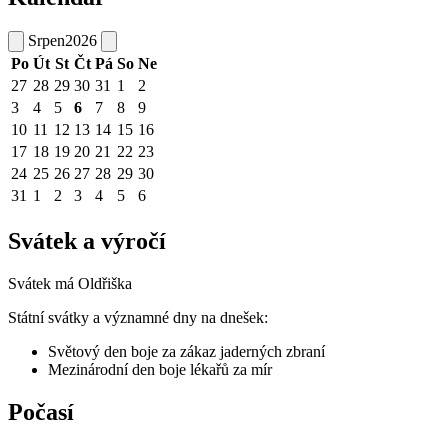
Srpen
2026
Po
Út
St
Čt
Pá
So
Ne
27
28
29
30
31
1
2
3
4
5
6
7
8
9
10
11
12
13
14
15
16
17
18
19
20
21
22
23
24
25
26
27
28
29
30
31
1
2
3
4
5
6
Svátek a výročí
Svátek má
Oldřiška
Státní svátky a významné dny na dnešek:
Světový den boje za zákaz jaderných zbraní
Mezinárodní den boje lékařů za mír
Počasí