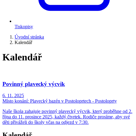
Tiskopisy
Úvodní stránka
Kalendář
Kalendář
Povinný plavecký výcvik
6. 11. 2025
Místo konání:
Plavecký bazén v Postoloprtech - Postoloprty
Naše škola zahajuje povinný plavecký výcvik, který proběhne od 2.
října do 11. prosince 2025, každý čtvrtek. Rodiče prosíme, aby své
děti přiváželi do školy včas na odjezd v 7:30.
Kalendář