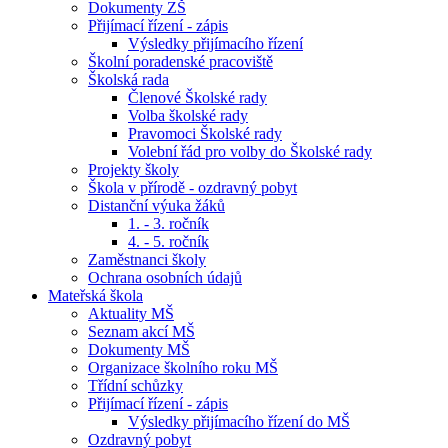
Dokumenty ZŠ
Přijímací řízení - zápis
Výsledky přijímacího řízení
Školní poradenské pracoviště
Školská rada
Členové Školské rady
Volba školské rady
Pravomoci Školské rady
Volební řád pro volby do Školské rady
Projekty školy
Škola v přírodě - ozdravný pobyt
Distanční výuka žáků
1. - 3. ročník
4. - 5. ročník
Zaměstnanci školy
Ochrana osobních údajů
Mateřská škola
Aktuality MŠ
Seznam akcí MŠ
Dokumenty MŠ
Organizace školního roku MŠ
Třídní schůzky
Přijímací řízení - zápis
Výsledky přijímacího řízení do MŠ
Ozdravný pobyt