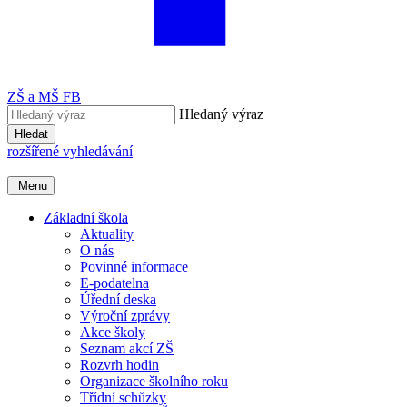
ZŠ a MŠ FB
Hledaný výraz
Hledat
rozšířené vyhledávání
Menu
Základní škola
Aktuality
O nás
Povinné informace
E-podatelna
Úřední deska
Výroční zprávy
Akce školy
Seznam akcí ZŠ
Rozvrh hodin
Organizace školního roku
Třídní schůzky