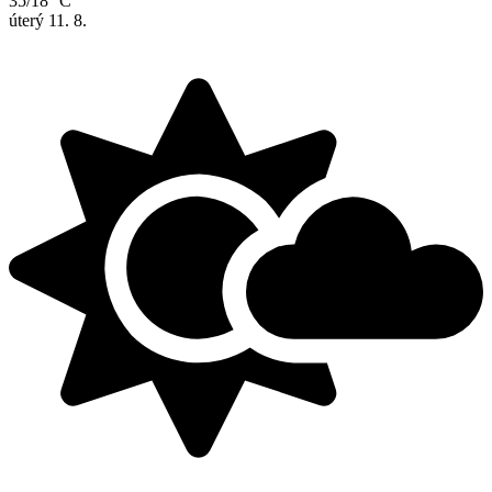
35/18 °C
úterý
11. 8.