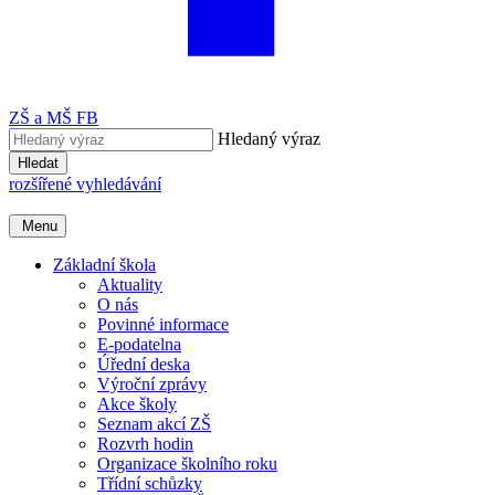
ZŠ a MŠ FB
Hledaný výraz
Hledat
rozšířené vyhledávání
Menu
Základní škola
Aktuality
O nás
Povinné informace
E-podatelna
Úřední deska
Výroční zprávy
Akce školy
Seznam akcí ZŠ
Rozvrh hodin
Organizace školního roku
Třídní schůzky