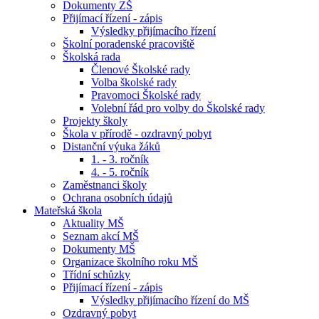
Dokumenty ZŠ
Přijímací řízení - zápis
Výsledky přijímacího řízení
Školní poradenské pracoviště
Školská rada
Členové Školské rady
Volba školské rady
Pravomoci Školské rady
Volební řád pro volby do Školské rady
Projekty školy
Škola v přírodě - ozdravný pobyt
Distanční výuka žáků
1. - 3. ročník
4. - 5. ročník
Zaměstnanci školy
Ochrana osobních údajů
Mateřská škola
Aktuality MŠ
Seznam akcí MŠ
Dokumenty MŠ
Organizace školního roku MŠ
Třídní schůzky
Přijímací řízení - zápis
Výsledky přijímacího řízení do MŠ
Ozdravný pobyt