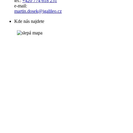
tel.:
+420 774 618 251
e-mail:
​​​​​​​martin.dosek@igalileo.cz
Kde nás najdete