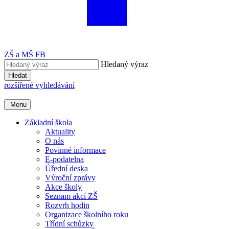
ZŠ a MŠ FB
Hledaný výraz
Hledat
rozšířené vyhledávání
Menu
Základní škola
Aktuality
O nás
Povinné informace
E-podatelna
Úřední deska
Výroční zprávy
Akce školy
Seznam akcí ZŠ
Rozvrh hodin
Organizace školního roku
Třídní schůzky