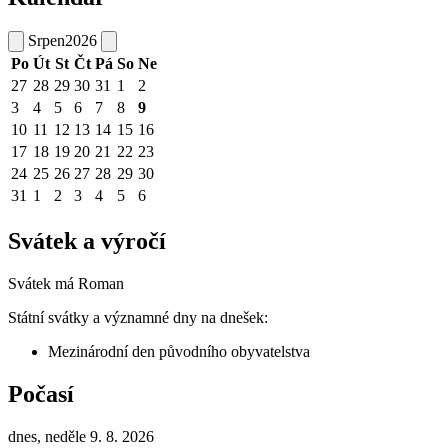
Srpen
2026
Po
Út
St
Čt
Pá
So
Ne
27
28
29
30
31
1
2
3
4
5
6
7
8
9
10
11
12
13
14
15
16
17
18
19
20
21
22
23
24
25
26
27
28
29
30
31
1
2
3
4
5
6
Svátek a výročí
Svátek má
Roman
Státní svátky a významné dny na dnešek:
Mezinárodní den původního obyvatelstva
Počasí
dnes, neděle 9. 8. 2026