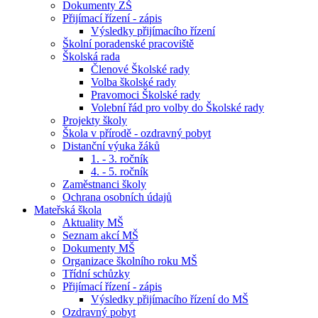
Dokumenty ZŠ
Přijímací řízení - zápis
Výsledky přijímacího řízení
Školní poradenské pracoviště
Školská rada
Členové Školské rady
Volba školské rady
Pravomoci Školské rady
Volební řád pro volby do Školské rady
Projekty školy
Škola v přírodě - ozdravný pobyt
Distanční výuka žáků
1. - 3. ročník
4. - 5. ročník
Zaměstnanci školy
Ochrana osobních údajů
Mateřská škola
Aktuality MŠ
Seznam akcí MŠ
Dokumenty MŠ
Organizace školního roku MŠ
Třídní schůzky
Přijímací řízení - zápis
Výsledky přijímacího řízení do MŠ
Ozdravný pobyt