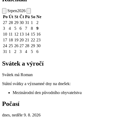
Srpen
2026
Po
Út
St
Čt
Pá
So
Ne
27
28
29
30
31
1
2
3
4
5
6
7
8
9
10
11
12
13
14
15
16
17
18
19
20
21
22
23
24
25
26
27
28
29
30
31
1
2
3
4
5
6
Svátek a výročí
Svátek má
Roman
Státní svátky a významné dny na dnešek:
Mezinárodní den původního obyvatelstva
Počasí
dnes, neděle 9. 8. 2026