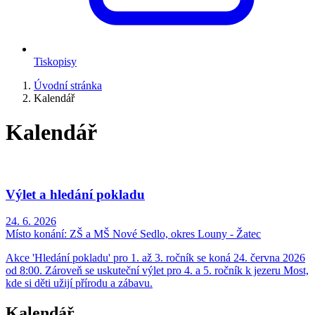
Tiskopisy
Úvodní stránka
Kalendář
Kalendář
Výlet a hledání pokladu
24. 6. 2026
Místo konání:
ZŠ a MŠ Nové Sedlo, okres Louny - Žatec
Akce 'Hledání pokladu' pro 1. až 3. ročník se koná 24. června 2026
od 8:00. Zároveň se uskuteční výlet pro 4. a 5. ročník k jezeru Most,
kde si děti užijí přírodu a zábavu.
Kalendář