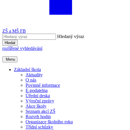
ZŠ a MŠ FB
Hledaný výraz
Hledat
rozšířené vyhledávání
Menu
Základní škola
Aktuality
O nás
Povinné informace
E-podatelna
Úřední deska
Výroční zprávy
Akce školy
Seznam akcí ZŠ
Rozvrh hodin
Organizace školního roku
Třídní schůzky