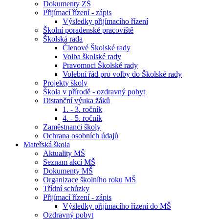
Dokumenty ZŠ
Přijímací řízení - zápis
Výsledky přijímacího řízení
Školní poradenské pracoviště
Školská rada
Členové Školské rady
Volba školské rady
Pravomoci Školské rady
Volební řád pro volby do Školské rady
Projekty školy
Škola v přírodě - ozdravný pobyt
Distanční výuka žáků
1. - 3. ročník
4. - 5. ročník
Zaměstnanci školy
Ochrana osobních údajů
Mateřská škola
Aktuality MŠ
Seznam akcí MŠ
Dokumenty MŠ
Organizace školního roku MŠ
Třídní schůzky
Přijímací řízení - zápis
Výsledky přijímacího řízení do MŠ
Ozdravný pobyt