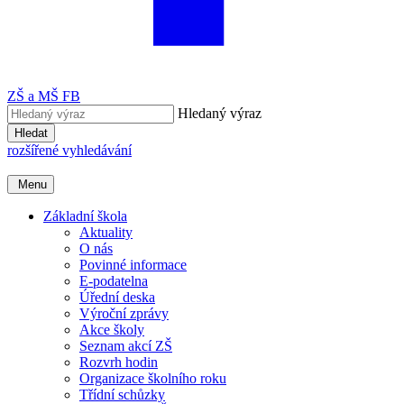
ZŠ a MŠ FB
Hledaný výraz
Hledat
rozšířené vyhledávání
Menu
Základní škola
Aktuality
O nás
Povinné informace
E-podatelna
Úřední deska
Výroční zprávy
Akce školy
Seznam akcí ZŠ
Rozvrh hodin
Organizace školního roku
Třídní schůzky