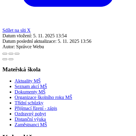
Sdílet na síti X
Datum vložení:
5. 11. 2025 13:54
Datum poslední aktualizace:
5. 11. 2025 13:56
Autor:
Správce Webu
Mateřská škola
Aktuality MŠ
Seznam akcí MŠ
Dokumenty MŠ
Organizace školního roku MŠ
Třídní schůzky
Přijímací řízení - zápis
Ozdravný pobyt
Distanční výuka
Zaměstnanci MŠ