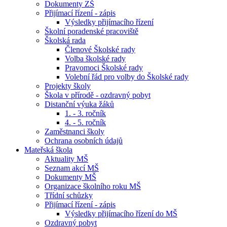
Dokumenty ZŠ
Přijímací řízení - zápis
Výsledky přijímacího řízení
Školní poradenské pracoviště
Školská rada
Členové Školské rady
Volba školské rady
Pravomoci Školské rady
Volební řád pro volby do Školské rady
Projekty školy
Škola v přírodě - ozdravný pobyt
Distanční výuka žáků
1. - 3. ročník
4. - 5. ročník
Zaměstnanci školy
Ochrana osobních údajů
Mateřská škola
Aktuality MŠ
Seznam akcí MŠ
Dokumenty MŠ
Organizace školního roku MŠ
Třídní schůzky
Přijímací řízení - zápis
Výsledky přijímacího řízení do MŠ
Ozdravný pobyt