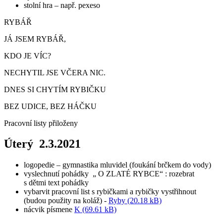
stolní hra – např. pexeso
RYBÁŘ
JÁ JSEM RYBÁŘ,
KDO JE VÍC?
NECHYTIL JSE VČERA NIC.
DNES SI CHYTÍM RYBIČKU
BEZ UDICE, BEZ HÁČKU
Pracovní listy přiloženy
Úterý 2.3.2021
logopedie – gymnastika mluvidel (foukání brčkem do vody)
vyslechnutí pohádky „ O ZLATÉ RYBCE“ : rozebrat
s dětmi text pohádky
vybarvit pracovní list s rybičkami a rybičky vystřihnout
(budou použity na koláž) -
Ryby (20.18 kB)
nácvik písmene
K (69.61 kB)