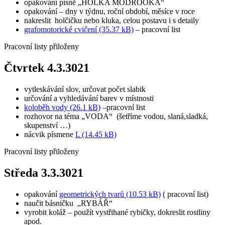
opakování písně „HOLKA MODROOKÁ“
opakování – dny v týdnu, roční období, měsíce v roce
nakreslit holčičku nebo kluka, celou postavu i s detaily
grafomotorické cvičení (35.37 kB)
– pracovní list
Pracovní listy přiloženy
Čtvrtek 4.3.3021
vytleskávání slov, určovat počet slabik
určování a vyhledávání barev v místnosti
koloběh vody (26.1 kB)
–pracovní list
rozhovor na téma „VODA“ (šetříme vodou, slaná,sladká,
skupenství …)
nácvik písmene
L (14.45 kB)
Pracovní listy přiloženy
Středa 3.3.3021
opakování
geometrických tvarů (10.53 kB)
( pracovní list)
naučit básničku „RYBÁŘ“
vyrobit koláž – použít vystřihané rybičky, dokreslit rostliny
apod.