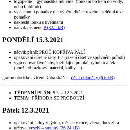
logopedie – gymnastika mluvidel (foukání brčkem do vody,
nebo bublifuk)
vyslechnutí pohádky dle výběru dítěte: rozebrat s dětmi text
pohádky
nakreslit louku s květinami
nácvik písmene
P (32.5 kB)
PONDĚLÍ 15.3.2021
nácvik písně: PROČ KOPŘIVA PÁLÍ
opakování číselné řady 1-7 (řazení čísel ve správném pořadí)
vyjmenovat živočichy, kteří žijí u potoků, rybníků a řek
(použít obrázkový materiál, knihy…)
grafomotorické cvičení: žába skáče –
dělat obloučky (6.6 kB)
TÝDENNÍ PLÁN:
8.3. – 12.3.2021
TÉMA:
PŘÍRODA SE PROBOUZÍ
Pátek 12.3.2021
opakování – dny v týdnu, měsíce v roce, včera, dnes zítra
určovat
veselý – smutný (26.24 kB)