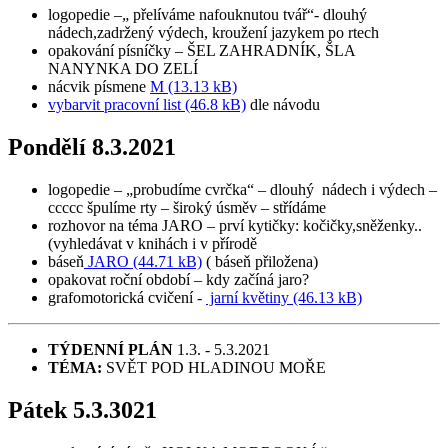
logopedie –„ přelíváme nafouknutou tvář“- dlouhý
nádech,zadržený výdech, kroužení jazykem po rtech
opakování písníčky – ŠEL ZAHRADNÍK, ŠLA
NANYNKA DO ZELÍ
nácvik písmene
M (13.13 kB)
vybarvit pracovní list (46.8 kB)
dle návodu
Pondělí 8.3.2021
logopedie – „probudíme cvrčka“ – dlouhý nádech i výdech –
ccccc špulíme rty – široký úsměv – střídáme
rozhovor na téma JARO – prví kytičky: kočičky,sněženky..
(vyhledávat v knihách i v přírodě
báseň
JARO (44.71 kB)
( báseň přiložena)
opakovat roční období – kdy začíná jaro?
grafomotorická cvičení -
jarní květiny (46.13 kB)
TÝDENNÍ PLÁN
1.3. - 5.3.2021
TÉMA:
SVĚT POD HLADINOU MOŘE
Pátek 5.3.3021