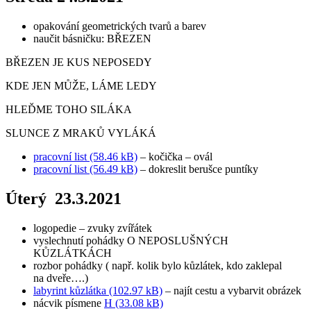
opakování geometrických tvarů a barev
naučit básničku: BŘEZEN
BŘEZEN JE KUS NEPOSEDY
KDE JEN MŮŽE, LÁME LEDY
HLEĎME TOHO SILÁKA
SLUNCE Z MRAKŮ VYLÁKÁ
pracovní list (58.46 kB)
– kočička – ovál
pracovní list (56.49 kB)
– dokreslit berušce puntíky
Úterý 23.3.2021
logopedie – zvuky zvířátek
vyslechnutí pohádky O NEPOSLUŠNÝCH
KŮZLÁTKÁCH
rozbor pohádky ( např. kolik bylo kůzlátek, kdo zaklepal
na dveře….)
labyrint kůzlátka (102.97 kB)
– najít cestu a vybarvit obrázek
nácvik písmene
H (33.08 kB)