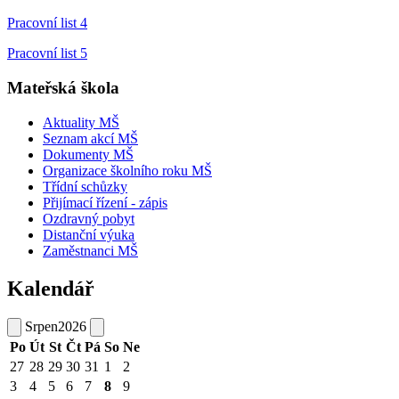
Pracovní list 4
Pracovní list 5
Mateřská škola
Aktuality MŠ
Seznam akcí MŠ
Dokumenty MŠ
Organizace školního roku MŠ
Třídní schůzky
Přijímací řízení - zápis
Ozdravný pobyt
Distanční výuka
Zaměstnanci MŠ
Kalendář
Srpen
2026
Po
Út
St
Čt
Pá
So
Ne
27
28
29
30
31
1
2
3
4
5
6
7
8
9