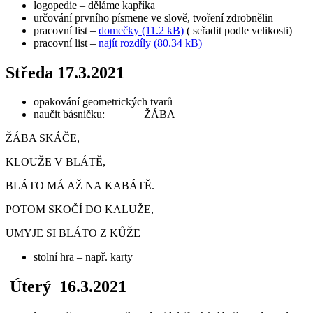
logopedie – děláme kapříka
určování prvního písmene ve slově, tvoření zdrobnělin
pracovní list –
domečky (11.2 kB)
( seřadit podle velikosti)
pracovní list –
najít rozdíly (80.34 kB)
Středa 17.3.2021
opakování geometrických tvarů
naučit básničku: ŽÁBA
ŽÁBA SKÁČE,
KLOUŽE V BLÁTĚ,
BLÁTO MÁ AŽ NA KABÁTĚ.
POTOM SKOČÍ DO KALUŽE,
UMYJE SI BLÁTO Z KŮŽE
stolní hra – např. karty
Úterý 16.3.2021