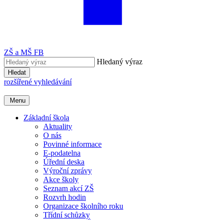
ZŠ a MŠ FB
Hledaný výraz
Hledat
rozšířené vyhledávání
Menu
Základní škola
Aktuality
O nás
Povinné informace
E-podatelna
Úřední deska
Výroční zprávy
Akce školy
Seznam akcí ZŠ
Rozvrh hodin
Organizace školního roku
Třídní schůzky