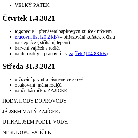
VELKÝ PÁTEK
Čtvrtek 1.4.3021
logopedie – přenášení papírových kuliček brčkem
pracovní list (20.2 kB)
– přiřazování kuřátek k číslu
na slepičce ( stříhání, lepení)
barvení vajíček s rodiči
najdi rozdíly – pracovní list
zajíček (104.83 kB)
Středa 31.3.2021
určování prvního písmene ve slově
opakování jména rodičů
naučit básničku: ZAJÍČEK
HODY, HODY DOPROVODY
JÁ JSEM MALÝ ZAJÍČEK,
UTÍKAL JSEM PODLE VODY,
NESL KOPU VAJÍČEK.