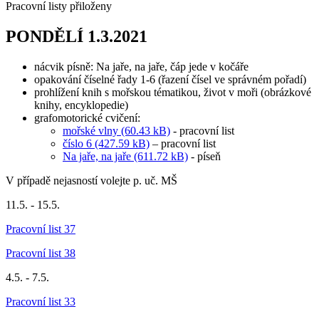
Pracovní listy přiloženy
PONDĚLÍ 1.3.2021
nácvik písně: Na jaře, na jaře, čáp jede v kočáře
opakování číselné řady 1-6 (řazení čísel ve správném pořadí)
prohlížení knih s mořskou tématikou, život v moři (obrázkové
knihy, encyklopedie)
grafomotorické cvičení:
mořské vlny (60.43 kB)
- pracovní list
číslo 6 (427.59 kB)
– pracovní list
Na jaře, na jaře (611.72 kB)
- píseň
V případě nejasností volejte p. uč. MŠ
11.5. - 15.5.
Pracovní list 37
Pracovní list 38
4.5. - 7.5.
Pracovní list 33