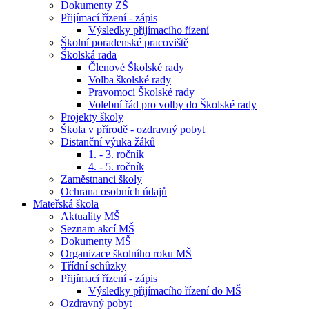
Dokumenty ZŠ
Přijímací řízení - zápis
Výsledky přijímacího řízení
Školní poradenské pracoviště
Školská rada
Členové Školské rady
Volba školské rady
Pravomoci Školské rady
Volební řád pro volby do Školské rady
Projekty školy
Škola v přírodě - ozdravný pobyt
Distanční výuka žáků
1. - 3. ročník
4. - 5. ročník
Zaměstnanci školy
Ochrana osobních údajů
Mateřská škola
Aktuality MŠ
Seznam akcí MŠ
Dokumenty MŠ
Organizace školního roku MŠ
Třídní schůzky
Přijímací řízení - zápis
Výsledky přijímacího řízení do MŠ
Ozdravný pobyt