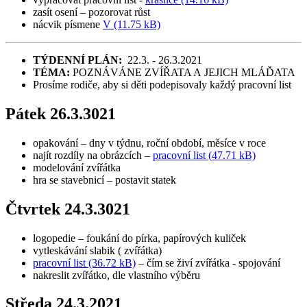
zasít osení – pozorovat růst
nácvik písmene
V (11.75 kB)
TÝDENNÍ PLÁN:
22.3. - 26.3.2021
TÉMA:
POZNÁVÁNE ZVÍŘATA A JEJICH MLÁĎATA
Prosíme rodiče, aby si děti podepisovaly každý pracovní list
Pátek 26.3.3021
opakování – dny v týdnu, roční období, měsíce v roce
najít rozdíly na obrázcích –
pracovní list (47.71 kB)
modelování zvířátka
hra se stavebnicí – postavit statek
Čtvrtek 24.3.3021
logopedie – foukání do pírka, papírových kuliček
vytleskávání slabik ( zvířátka)
pracovní list (36.72 kB)
– čím se živí zvířátka - spojování
nakreslit zvířátko, dle vlastního výběru
Středa 24.3.2021