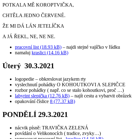
POTKALA MĚ KOROPTVIČKA,
CHTĚLA JEDNO ČERVENÉ.
ŽE MI DÁ LÁN JETELÍČKA
A JÁ ŘEKL, NE, NE NE.
pracovní list (18.93 kB)
– najdi stejné vajíčko v řádku
namaluj
kraslici (14.16 kB)
Úterý 30.3.2021
logopedie – obkreslovat jazykem rty
vyslechnutí pohádky O KOHOUTKOVI A SLEPIČCE
rozbor pohádky ( např. co se stalo kohoutkovi, proč …)
labyrint slepička (12.76 kB)
– najít cestu a vybarvit obrázek
opakování číslice
8 (77.37 kB)
PONDĚLÍ 29.3.2021
nácvik písně: TRAVIČKA ZELENÁ
povídání o Velikonocích ( tradice, zvyky…)
vypracovat pracovní list -
kraslice (14.16 kB)