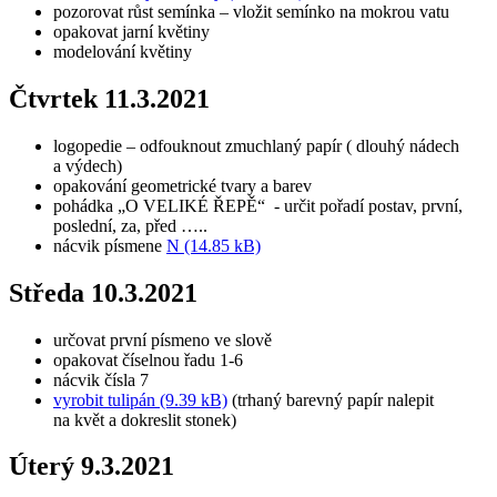
pozorovat růst semínka – vložit semínko na mokrou vatu
opakovat jarní květiny
modelování květiny
Čtvrtek 11.3.2021
logopedie – odfouknout zmuchlaný papír ( dlouhý nádech
a výdech)
opakování geometrické tvary a barev
pohádka „O VELIKÉ ŘEPĚ“ - určit pořadí postav, první,
poslední, za, před …..
nácvik písmene
N (14.85 kB)
Středa 10.3.2021
určovat první písmeno ve slově
opakovat číselnou řadu 1-6
nácvik čísla 7
vyrobit tulipán (9.39 kB)
(trhaný barevný papír nalepit
na květ a dokreslit stonek)
Úterý 9.3.2021