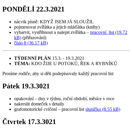
PONDĚLÍ 22.3.2021
nácvik písně: KDYŽ JSEM JÁ SLOUŽIL
pojmenovat zvířátka a jejich mláďátka (knihy)
vybarvit, vystřihnout a nalepit zvířátka –
pracovní list (19.72
kB)
(přiřazování)
číslo 8 (36.17 kB)
TÝDENNÍ PLÁN
15.3. - 19.3.2021
TÉMA:
KDO ŽIJE U POTOKŮ, ŘEK A RYBNÍKŮ
Prosíme rodiče, aby si děti podepisovaly každý pracovní list
Pátek 19.3.3021
opakování – dny v týdnu, roční období, měsíce v roce
nakreslit domeček s detaily
grafomotorické cvičení – pracovní list
sluníčko (8.55 kB)
Čtvrtek 17.3.3021