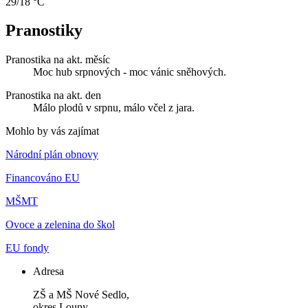
29/18 °C
Pranostiky
Pranostika na akt. měsíc
Moc hub srpnových - moc vánic sněhových.
Pranostika na akt. den
Málo plodů v srpnu, málo včel z jara.
Mohlo by vás zajímat
Národní plán obnovy
Financováno EU
MŠMT
Ovoce a zelenina do škol
EU fondy
Adresa
ZŠ a MŠ Nové Sedlo,
okres Louny