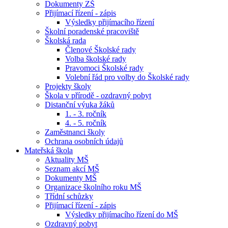
Dokumenty ZŠ
Přijímací řízení - zápis
Výsledky přijímacího řízení
Školní poradenské pracoviště
Školská rada
Členové Školské rady
Volba školské rady
Pravomoci Školské rady
Volební řád pro volby do Školské rady
Projekty školy
Škola v přírodě - ozdravný pobyt
Distanční výuka žáků
1. - 3. ročník
4. - 5. ročník
Zaměstnanci školy
Ochrana osobních údajů
Mateřská škola
Aktuality MŠ
Seznam akcí MŠ
Dokumenty MŠ
Organizace školního roku MŠ
Třídní schůzky
Přijímací řízení - zápis
Výsledky přijímacího řízení do MŠ
Ozdravný pobyt