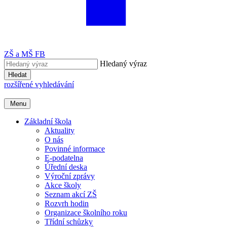
ZŠ a MŠ FB
Hledaný výraz
Hledat
rozšířené vyhledávání
Menu
Základní škola
Aktuality
O nás
Povinné informace
E-podatelna
Úřední deska
Výroční zprávy
Akce školy
Seznam akcí ZŠ
Rozvrh hodin
Organizace školního roku
Třídní schůzky