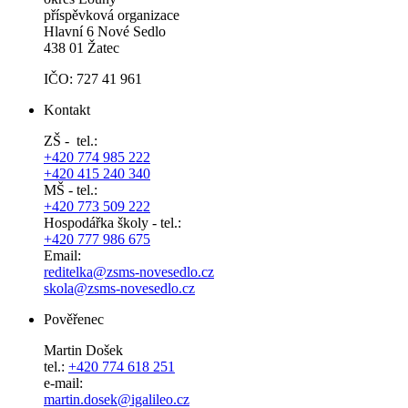
příspěvková organizace
Hlavní 6 Nové Sedlo
438 01 Žatec
IČO: 727 41 961
Kontakt
ZŠ - tel.:
+420 774 985 222
+420 415 240 340
MŠ - tel.:
+420 773 509 222
Hospodářka školy - tel.:
+420 777 986 675
Email:
reditelka@zsms-novesedlo.cz
skola@zsms-novesedlo.cz
Pověřenec
Martin Došek
tel.:
+420 774 618 251
e-mail:
​​​​​​​martin.dosek@igalileo.cz