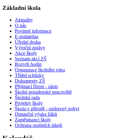
Základní škola
Aktuality
O nás
Povinné informace
E-podatelna
Úřední deska
Výroční zprávy
Akce školy
Seznam akcí ZŠ
Rozvrh hodin
Organizace školního roku
Třídní schůzky
Dokumenty ZŠ
Přijímací řízení - zápis
Školní poradenské pracoviště
Školská rada
Projekty školy
Škola v přírodě - ozdravný pobyt
Distanční výuka žáků
Zaměstnanci školy
Ochrana osobních údajů