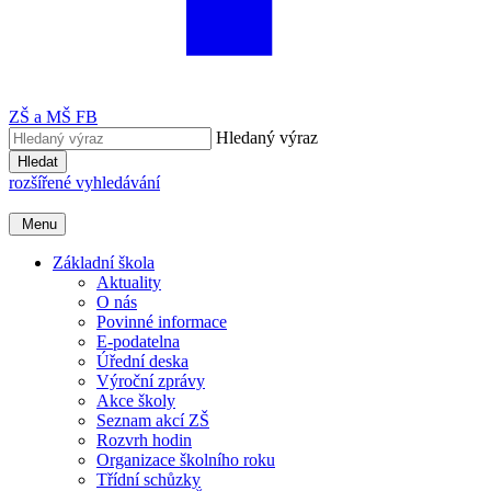
ZŠ a MŠ FB
Hledaný výraz
Hledat
rozšířené vyhledávání
Menu
Základní škola
Aktuality
O nás
Povinné informace
E-podatelna
Úřední deska
Výroční zprávy
Akce školy
Seznam akcí ZŠ
Rozvrh hodin
Organizace školního roku
Třídní schůzky