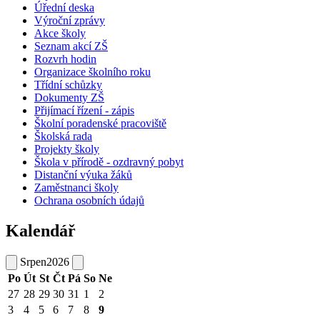
Úřední deska
Výroční zprávy
Akce školy
Seznam akcí ZŠ
Rozvrh hodin
Organizace školního roku
Třídní schůzky
Dokumenty ZŠ
Přijímací řízení - zápis
Školní poradenské pracoviště
Školská rada
Projekty školy
Škola v přírodě - ozdravný pobyt
Distanční výuka žáků
Zaměstnanci školy
Ochrana osobních údajů
Kalendář
Srpen
2026
Po
Út
St
Čt
Pá
So
Ne
27
28
29
30
31
1
2
3
4
5
6
7
8
9