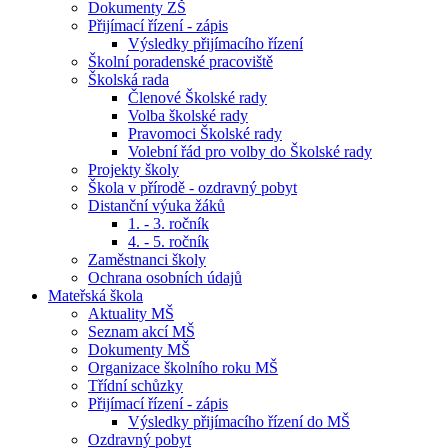
Dokumenty ZŠ
Přijímací řízení - zápis
Výsledky přijímacího řízení
Školní poradenské pracoviště
Školská rada
Členové Školské rady
Volba školské rady
Pravomoci Školské rady
Volební řád pro volby do Školské rady
Projekty školy
Škola v přírodě - ozdravný pobyt
Distanční výuka žáků
1. - 3. ročník
4. - 5. ročník
Zaměstnanci školy
Ochrana osobních údajů
Mateřská škola
Aktuality MŠ
Seznam akcí MŠ
Dokumenty MŠ
Organizace školního roku MŠ
Třídní schůzky
Přijímací řízení - zápis
Výsledky přijímacího řízení do MŠ
Ozdravný pobyt