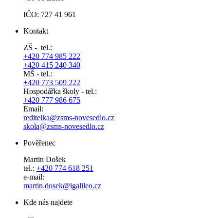
IČO: 727 41 961
Kontakt
ZŠ - tel.:
+420 774 985 222
+420 415 240 340
MŠ - tel.:
+420 773 509 222
Hospodářka školy - tel.:
+420 777 986 675
Email:
reditelka@zsms-novesedlo.cz
skola@zsms-novesedlo.cz
Pověřenec
Martin Došek
tel.:
+420 774 618 251
e-mail:
​​​​​​​martin.dosek@igalileo.cz
Kde nás najdete