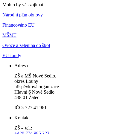
Mohlo by vás zajímat
Národní plán obnovy
Financováno EU
MŠMT
Ovoce a zelenina do škol
EU fondy
Adresa
ZŠ a MŠ Nové Sedlo,
okres Louny
příspěvková organizace
Hlavní 6 Nové Sedlo
438 01 Žatec
IČO: 727 41 961
Kontakt
ZŠ - tel.:
+420 774 985 222