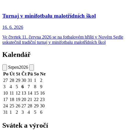
Turnaj v minifotbalu malotřídních škol
16. 6.
2026
Ve čtvrtek 11. června 2026 se na fotbalovém hřišti v Novém Sedle
uskutečnil tradiční turnaj v minifotbalu malotřídních škol
Kalendář
Srpen
2026
Po
Út
St
Čt
Pá
So
Ne
27
28
29
30
31
1
2
3
4
5
6
7
8
9
10
11
12
13
14
15
16
17
18
19
20
21
22
23
24
25
26
27
28
29
30
31
1
2
3
4
5
6
Svátek a výročí