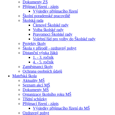
Dokumenty ZŠ
Přijímací řízení - zápis
Výsledky přijímacího řízení
Školní poradenské pracoviště
Školská rada
Členové Školské rady
Volba školské rady
Pravomoci Školské rady
Volební řád pro volby do Školské rady
Projekty školy
Škola v přírodě - ozdravný pobyt
Distanční výuka žáků
1. - 3. ročník
4. - 5. ročník
Zaměstnanci školy
Ochrana osobních údajů
Mateřská škola
Aktuality MŠ
Seznam akcí MŠ
Dokumenty MŠ
Organizace školního roku MŠ
Třídní schůzky
Přijímací řízení - zápis
Výsledky přijímacího řízení do MŠ
Ozdravný pobyt