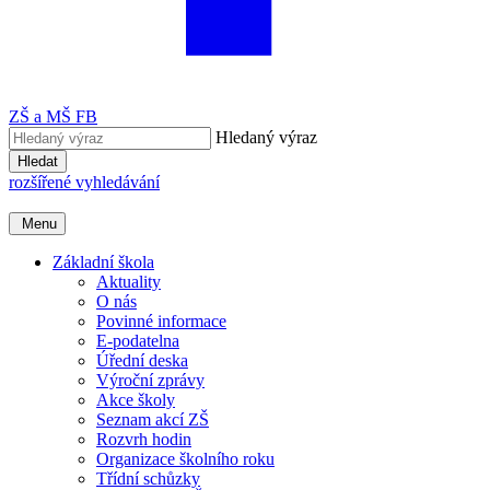
ZŠ a MŠ FB
Hledaný výraz
Hledat
rozšířené vyhledávání
Menu
Základní škola
Aktuality
O nás
Povinné informace
E-podatelna
Úřední deska
Výroční zprávy
Akce školy
Seznam akcí ZŠ
Rozvrh hodin
Organizace školního roku
Třídní schůzky