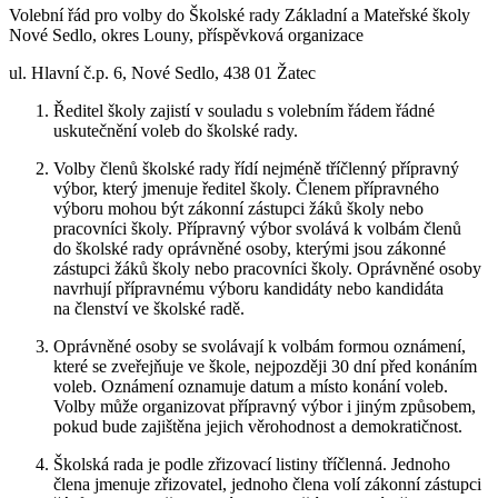
Volební řád pro volby do Školské rady Základní a Mateřské školy
Nové Sedlo, okres Louny, příspěvková organizace
ul. Hlavní č.p. 6, Nové Sedlo, 438 01 Žatec
Ředitel školy zajistí v souladu s volebním řádem řádné
uskutečnění voleb do školské rady.
Volby členů školské rady řídí nejméně tříčlenný přípravný
výbor, který jmenuje ředitel školy. Členem přípravného
výboru mohou být zákonní zástupci žáků školy nebo
pracovníci školy. Přípravný výbor svolává k volbám členů
do školské rady oprávněné osoby, kterými jsou zákonné
zástupci žáků školy nebo pracovníci školy. Oprávněné osoby
navrhují přípravnému výboru kandidáty nebo kandidáta
na členství ve školské radě.
Oprávněné osoby se svolávají k volbám formou oznámení,
které se zveřejňuje ve škole, nejpozději 30 dní před konáním
voleb. Oznámení oznamuje datum a místo konání voleb.
Volby může organizovat přípravný výbor i jiným způsobem,
pokud bude zajištěna jejich věrohodnost a demokratičnost.
Školská rada je podle zřizovací listiny tříčlenná. Jednoho
člena jmenuje zřizovatel, jednoho člena volí zákonní zástupci