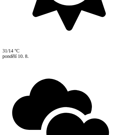
31/14 °C
pondělí
10. 8.