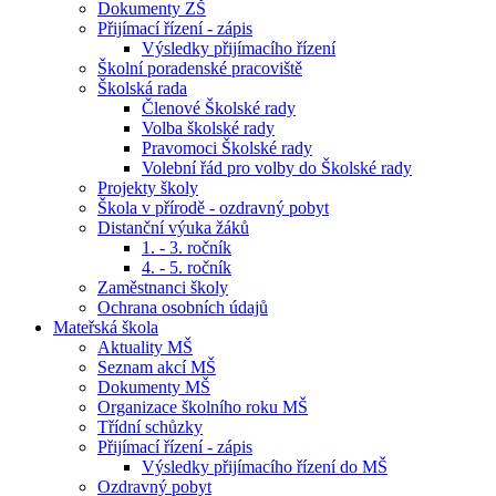
Dokumenty ZŠ
Přijímací řízení - zápis
Výsledky přijímacího řízení
Školní poradenské pracoviště
Školská rada
Členové Školské rady
Volba školské rady
Pravomoci Školské rady
Volební řád pro volby do Školské rady
Projekty školy
Škola v přírodě - ozdravný pobyt
Distanční výuka žáků
1. - 3. ročník
4. - 5. ročník
Zaměstnanci školy
Ochrana osobních údajů
Mateřská škola
Aktuality MŠ
Seznam akcí MŠ
Dokumenty MŠ
Organizace školního roku MŠ
Třídní schůzky
Přijímací řízení - zápis
Výsledky přijímacího řízení do MŠ
Ozdravný pobyt