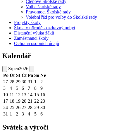
Členové Školské rady
Volba školské rady
Pravomoci Školské rady
Volební řád pro volby do Školské rady
Projekty školy
Škola v přírodě - ozdravný pobyt
Distanční výuka žáků
Zaměstnanci školy
Ochrana osobních údajů
Kalendář
Srpen
2026
Po
Út
St
Čt
Pá
So
Ne
27
28
29
30
31
1
2
3
4
5
6
7
8
9
10
11
12
13
14
15
16
17
18
19
20
21
22
23
24
25
26
27
28
29
30
31
1
2
3
4
5
6
Svátek a výročí