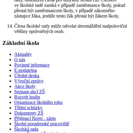
ve školské radě zaniká v případě zaměstnance školy, pokud
přestal být zaměstnancem školy, v případě zákonného
zástupce žáka, jestliže tento žák přestal být žákem školy.
Člena školské rady může odvolat shromáždění nadpoloviční
většiny oprávněných osob.
Základní škola
Aktuality
O nás
Povinné informace
E-podatelna
Úřední deska
Výroční zprávy
Akce školy
Seznam akcí ZŠ
Rozvrh hodin
Organizace školního roku
Třídní schůzky
Dokumenty ZŠ
Přijímací řízení - zápis
Školní poradenské pracoviště
Školská rada