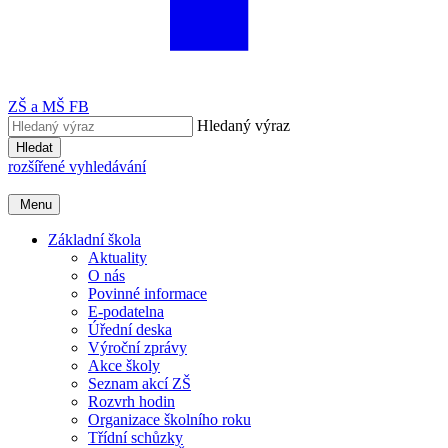
ZŠ a MŠ FB
Hledaný výraz
Hledat
rozšířené vyhledávání
Menu
Základní škola
Aktuality
O nás
Povinné informace
E-podatelna
Úřední deska
Výroční zprávy
Akce školy
Seznam akcí ZŠ
Rozvrh hodin
Organizace školního roku
Třídní schůzky