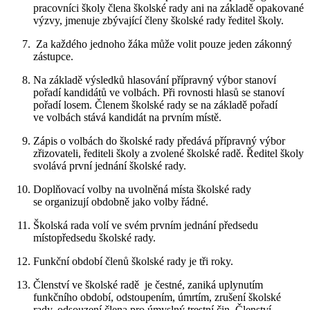
pracovníci školy člena školské rady ani na základě opakované
výzvy, jmenuje zbývající členy školské rady ředitel školy.
Za každého jednoho žáka může volit pouze jeden zákonný
zástupce.
Na základě výsledků hlasování přípravný výbor stanoví
pořadí kandidátů ve volbách. Při rovnosti hlasů se stanoví
pořadí losem. Členem školské rady se na základě pořadí
ve volbách stává kandidát na prvním místě.
Zápis o volbách do školské rady předává přípravný výbor
zřizovateli, řediteli školy a zvolené školské radě. Ředitel školy
svolává první jednání školské rady.
Doplňovací volby na uvolněná místa školské rady
se organizují obdobně jako volby řádné.
Školská rada volí ve svém prvním jednání předsedu
místopředsedu školské rady.
Funkční období členů školské rady je tři roky.
Členství ve školské radě je čestné, zaniká uplynutím
funkčního období, odstoupením, úmrtím, zrušení školské
rady, odsouzení člena pro úmyslný trestní čin. Členství