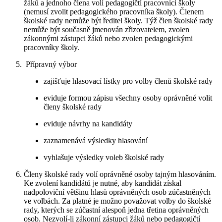
žáků a jednoho člena volí pedagogičtí pracovníci školy
(nemusí zvolit pedagogického pracovníka školy). Členem
školské rady nemůže být ředitel školy. Týž člen školské rady
nemůže být současně jmenován zřizovatelem, zvolen
zákonnými zástupci žáků nebo zvolen pedagogickými
pracovníky školy.
Přípravný výbor
zajišťuje hlasovací lístky pro volby členů školské rady
eviduje formou zápisu všechny osoby oprávněné volit
členy školské rady
eviduje návrhy na kandidáty
zaznamenává výsledky hlasování
vyhlašuje výsledky voleb školské rady
Členy školské rady volí oprávněné osoby tajným hlasováním.
Ke zvolení kandidátů je nutné, aby kandidát získal
nadpoloviční většinu hlasů oprávněných osob zúčastněných
ve volbách. Za platné je možno považovat volby do školské
rady, kterých se zúčastní alespoň jedna třetina oprávněných
osob. Nezvolí-li zákonní zástupci žáků nebo pedagogičtí