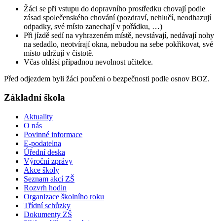
Žáci se při vstupu do dopravního prostředku chovají podle
zásad společenského chování (pozdraví, nehlučí, neodhazují
odpadky, své místo zanechají v pořádku, …)
Při jízdě sedí na vyhrazeném místě, nevstávají, nedávají nohy
na sedadlo, neotvírají okna, nebudou na sebe pokřikovat, své
místo udržují v čistotě.
Včas ohlásí případnou nevolnost učitelce.
Před odjezdem byli žáci poučeni o bezpečnosti podle osnov BOZ.
Základní škola
Aktuality
O nás
Povinné informace
E-podatelna
Úřední deska
Výroční zprávy
Akce školy
Seznam akcí ZŠ
Rozvrh hodin
Organizace školního roku
Třídní schůzky
Dokumenty ZŠ