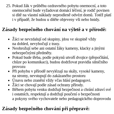
Pokud žák v průběhu ozdravného pobytu onemocní, a toto
onemocnění bude vyžadovat domácí léčení, je rodič povinen
si dítě na vlastní náklady neprodleně odvézt domů. Totéž platí
i v případě, že budou u dítěte objeveny vši nebo hnidy.
Zásady bezpečného chování na výletě a v přírodě:
Žáci se nevzdalují od skupiny, jdou ve skupině vždy
na dohled, nevybočují z trasy.
Neohrožují sebe ani ostatní žáky kameny, klacky a jinými
nebezpečnými předměty.
Pokud bude třeba, podle pokynů utvoří dvojice (přepočítání,
chůze po komunikaci), budou dodržovat pravidla silničního
provozu
Při pohybu v přírodě nevylézají na skály, vysoké kameny,
na stromy, nevstupují do zakázaného prostoru
Únavu nebo zranění vždy včas hlásí pedagogovi.
Žáci se chovají podle zásad ochrany přírody.
Během pobytu venku dodržují bezpečnost a chrání zdraví své
i ostatních, respektují a dodržují poučení o bezpečnosti
a pokyny svého vychovatele nebo pedagogického doprovodu
Zásady bezpečného chování při přepravě: