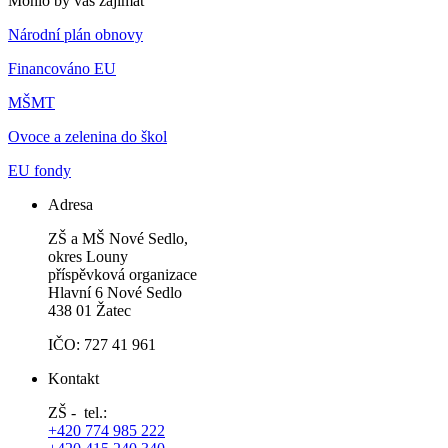
Mohlo by vás zajímat
Národní plán obnovy
Financováno EU
MŠMT
Ovoce a zelenina do škol
EU fondy
Adresa
ZŠ a MŠ Nové Sedlo,
okres Louny
příspěvková organizace
Hlavní 6 Nové Sedlo
438 01 Žatec
IČO: 727 41 961
Kontakt
ZŠ - tel.:
+420 774 985 222