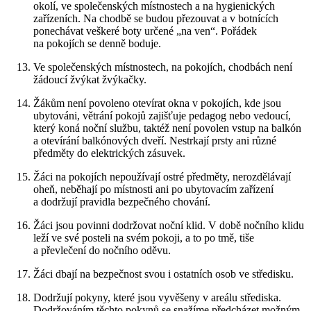
okolí, ve společenských místnostech a na hygienických
zařízeních. Na chodbě se budou přezouvat a v botnících
ponechávat veškeré boty určené „na ven“. Pořádek
na pokojích se denně boduje.
Ve společenských místnostech, na pokojích, chodbách není
žádoucí žvýkat žvýkačky.
Žákům není povoleno otevírat okna v pokojích, kde jsou
ubytováni, větrání pokojů zajišťuje pedagog nebo vedoucí,
který koná noční službu, taktéž není povolen vstup na balkón
a otevírání balkónových dveří. Nestrkají prsty ani různé
předměty do elektrických zásuvek.
Žáci na pokojích nepoužívají ostré předměty, nerozdělávají
oheň, neběhají po místnosti ani po ubytovacím zařízení
a dodržují pravidla bezpečného chování.
Žáci jsou povinni dodržovat noční klid. V době nočního klidu
leží ve své posteli na svém pokoji, a to po tmě, tiše
a převlečení do nočního oděvu.
Žáci dbají na bezpečnost svou i ostatních osob ve středisku.
Dodržují pokyny, které jsou vyvěšeny v areálu střediska.
Dodržováním těchto pokynů se snažíme předcházet možným