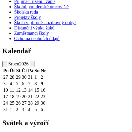
Přijímací řízení - zápis
Školní poradenské pracoviště
Školská rada
Projekty školy
Škola v přírodě - ozdravný pobyt
Distanční výuka žáků
Zaměstnanci školy
Ochrana osobních údajů
Kalendář
Srpen
2026
Po
Út
St
Čt
Pá
So
Ne
27
28
29
30
31
1
2
3
4
5
6
7
8
9
10
11
12
13
14
15
16
17
18
19
20
21
22
23
24
25
26
27
28
29
30
31
1
2
3
4
5
6
Svátek a výročí