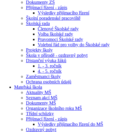
Dokumenty ZŠ
Přijímací řízení - zápis
Výsledky přijímacího řízení
Školní poradenské pracoviště
Školská rada
Členové Školské rady
Volba školské rady
Pravomoci Školské rady
Volební řád pro volby do Školské rady
Projekty školy
Škola v přírodě - ozdravný pobyt
Distanční výuka žáků
1. - 3. ročník
4. - 5. ročník
Zaměstnanci školy
Ochrana osobních údajů
Mateřská škola
Aktuality MŠ
Seznam akcí MŠ
Dokumenty MŠ
Organizace školního roku MŠ
Třídní schůzky
Přijímací řízení - zápis
Výsledky přijímacího řízení do MŠ
Ozdravný pobyt