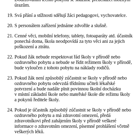
úrazům.
Svá přání a stížnosti sdělují žáci pedagogovi, vychovatelce.
S personálem zařízení jednáme zdvořile a slušně.
Cenné věci, mobilní telefony, tablety, fotoaparáty atd. účastník
ponechá doma, škola neodpovídá za tyto věci ani za jejich
poškození a ztrátu.
Pokud žák nebude respektovat řád školy v přírodě nebo
ozdravného pobytu a nebude se řídit režimem školy v přírodě,
bude vyloučen z tohoto pobytu na náklady rodičů.
Pokud žák není způsobilý zúčastnit se školy v přírodě nebo
ozdravného pobytu odevzdá třídnímu učiteli lékařské
potvrzení a bude nadále plnit povinnou školní docházku
v místní základní škole nebo mateřské škole dle režimu školy
a pokynů ředitele školy.
Pokud je účastník způsobilý zúčastnit se školy v přírodě nebo
ozdravného pobytu a má zdravotní omezení, předá
zdravotníkovi před zahájením školy v přírodě veškeré
informace o zdravotním omezení, písemné prohlášení včetně
veškerých léků.