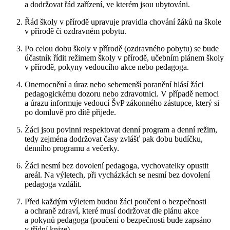
a dodržovat řád zařízení, ve kterém jsou ubytováni.
Řád školy v přírodě upravuje pravidla chování žáků na škole
v přírodě či ozdravném pobytu.
Po celou dobu školy v přírodě (ozdravného pobytu) se bude
účastník řídit režimem školy v přírodě, učebním plánem školy
v přírodě, pokyny vedoucího akce nebo pedagoga.
Onemocnění a úraz nebo sebemenší poranění hlásí žáci
pedagogickému dozoru nebo zdravotnici. V případě nemoci
a úrazu informuje vedoucí ŠvP zákonného zástupce, který si
po domluvě pro dítě přijede.
Žáci jsou povinni respektovat denní program a denní režim,
tedy zejména dodržovat časy zvlášť pak dobu budíčku,
denního programu a večerky.
Žáci nesmí bez dovolení pedagoga, vychovatelky opustit
areál. Na výletech, při vycházkách se nesmí bez dovolení
pedagoga vzdálit.
Před každým výletem budou žáci poučeni o bezpečnosti
a ochraně zdraví, které musí dodržovat dle plánu akce
a pokynů pedagoga (poučení o bezpečnosti bude zapsáno
v třídní knize).