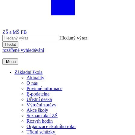
ZŠ a MŠ FB
Hledaný výraz
Hledat
rozšířené vyhledávání
Menu
Základní škola
Aktuality
O nás
Povinné informace
E-podatelna
Úřední deska
Výroční zprávy
Akce školy
Seznam akcí ZŠ
Rozvrh hodin
Organizace školního roku
Třídní schůzky