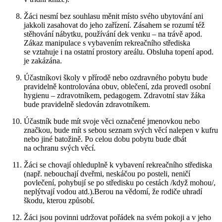
Žáci nesmí bez souhlasu měnit místo svého ubytování ani
jakkoli zasahovat do jeho zařízení. Zásahem se rozumí též
stěhování nábytku, používání dek venku – na trávě apod.
Zákaz manipulace s vybavením rekreačního střediska
se vztahuje i na ostatní prostory areálu. Obsluha topení apod.
je zakázána.
Účastníkovi školy v přírodě nebo ozdravného pobytu bude
pravidelně kontrolována obuv, oblečení, zda provedl osobní
hygienu – zdravotníkem, pedagogem. Zdravotní stav žáka
bude pravidelně sledován zdravotníkem.
Účastník bude mít svoje věci označené jmenovkou nebo
značkou, bude mít s sebou seznam svých věcí nalepen v kufru
nebo jiné batožině. Po celou dobu pobytu bude dbát
na ochranu svých věcí.
Žáci se chovají ohleduplně k vybavení rekreačního střediska
(např. nebouchají dveřmi, neskáčou po posteli, neničí
povlečení, pohybují se po středisku po cestách /když mohou/,
neplýtvají vodou atd.).Berou na vědomí, že rodiče uhradí
škodu, kterou způsobí.
Žáci jsou povinni udržovat pořádek na svém pokoji a v jeho