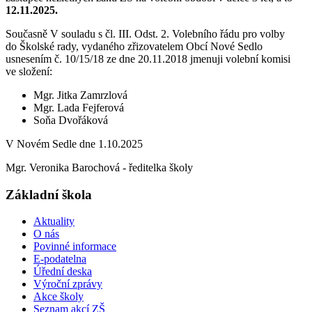
12.11.2025.
Současně V souladu s čl. III. Odst. 2. Volebního řádu pro volby
do Školské rady, vydaného zřizovatelem Obcí Nové Sedlo
usnesením č. 10/15/18 ze dne 20.11.2018 jmenuji volební komisi
ve složení:
Mgr. Jitka Zamrzlová
Mgr. Lada Fejferová
Soňa Dvořáková
V Novém Sedle dne 1.10.2025
Mgr. Veronika Barochová - ředitelka školy
Základní škola
Aktuality
O nás
Povinné informace
E-podatelna
Úřední deska
Výroční zprávy
Akce školy
Seznam akcí ZŠ