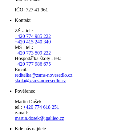
IČO: 727 41 961
Kontakt
ZŠ - tel.:
+420 774 985 222
+420 415 240 340
MŠ - tel.:
+420 773 509 222
Hospodářka školy - tel.:
+420 777 986 675
Email:
reditelka@zsms-novesedlo.cz
skola@zsms-novesedlo.cz
Pověřenec
Martin Došek
tel.:
+420 774 618 251
e-mail:
​​​​​​​martin.dosek@igalileo.cz
Kde nás najdete