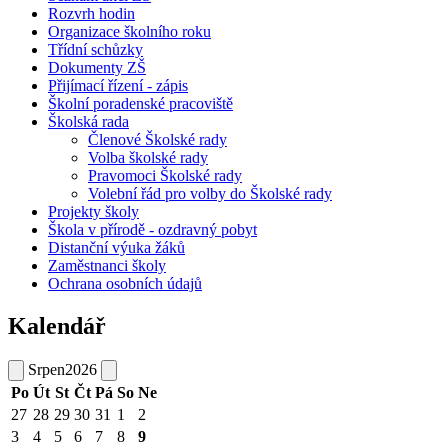
Rozvrh hodin
Organizace školního roku
Třídní schůzky
Dokumenty ZŠ
Přijímací řízení - zápis
Školní poradenské pracoviště
Školská rada
Členové Školské rady
Volba školské rady
Pravomoci Školské rady
Volební řád pro volby do Školské rady
Projekty školy
Škola v přírodě - ozdravný pobyt
Distanční výuka žáků
Zaměstnanci školy
Ochrana osobních údajů
Kalendář
Srpen
2026
Po
Út
St
Čt
Pá
So
Ne
27
28
29
30
31
1
2
3
4
5
6
7
8
9