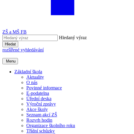
ZŠ a MŠ FB
Hledaný výraz
Hledat
rozšířené vyhledávání
Menu
Základní škola
Aktuality
O nás
Povinné informace
E-podatelna
Úřední deska
Výroční zprávy
Akce školy
Seznam akcí ZŠ
Rozvrh hodin
Organizace školního roku
Třídní schůzky