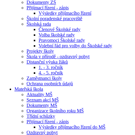
Dokumenty ZŠ
Přijímací řízení - zápis
Výsledky přijímacího řízení
Školní poradenské pracoviště
Školská rada
Členové Školské rady
Volba školské rady
Pravomoci Školské rady
Volební řád pro volby do Školské rady
Projekty školy
Škola v přírodě - ozdravný pobyt
Distanční výuka žáků
1. - 3. ročník
4. - 5. ročník
Zaměstnanci školy
Ochrana osobních údajů
Mateřská škola
Aktuality MŠ
Seznam akcí MŠ
Dokumenty MŠ
Organizace školního roku MŠ
Třídní schůzky
Přijímací řízení - zápis
Výsledky přijímacího řízení do MŠ
Ozdravný pobyt