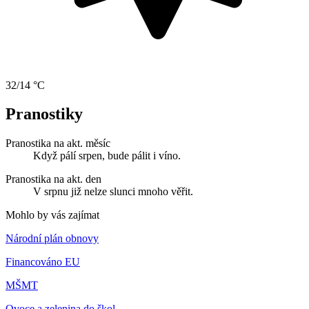
32/14 °C
Pranostiky
Pranostika na akt. měsíc
Když pálí srpen, bude pálit i víno.
Pranostika na akt. den
V srpnu již nelze slunci mnoho věřit.
Mohlo by vás zajímat
Národní plán obnovy
Financováno EU
MŠMT
Ovoce a zelenina do škol