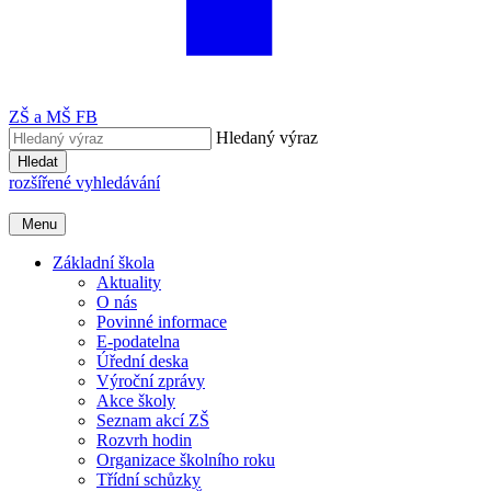
ZŠ a MŠ FB
Hledaný výraz
Hledat
rozšířené vyhledávání
Menu
Základní škola
Aktuality
O nás
Povinné informace
E-podatelna
Úřední deska
Výroční zprávy
Akce školy
Seznam akcí ZŠ
Rozvrh hodin
Organizace školního roku
Třídní schůzky