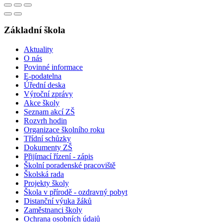
Základní škola
Aktuality
O nás
Povinné informace
E-podatelna
Úřední deska
Výroční zprávy
Akce školy
Seznam akcí ZŠ
Rozvrh hodin
Organizace školního roku
Třídní schůzky
Dokumenty ZŠ
Přijímací řízení - zápis
Školní poradenské pracoviště
Školská rada
Projekty školy
Škola v přírodě - ozdravný pobyt
Distanční výuka žáků
Zaměstnanci školy
Ochrana osobních údajů