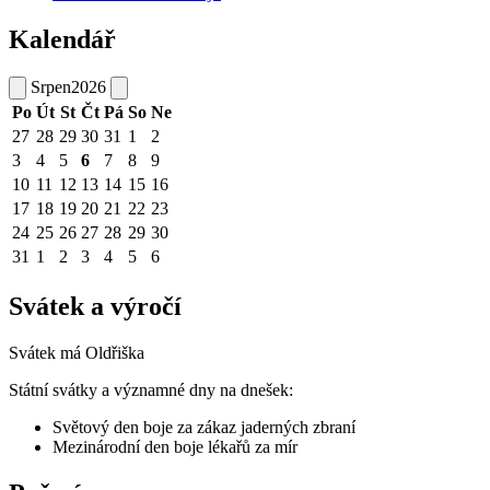
Kalendář
Srpen
2026
Po
Út
St
Čt
Pá
So
Ne
27
28
29
30
31
1
2
3
4
5
6
7
8
9
10
11
12
13
14
15
16
17
18
19
20
21
22
23
24
25
26
27
28
29
30
31
1
2
3
4
5
6
Svátek a výročí
Svátek má
Oldřiška
Státní svátky a významné dny na dnešek:
Světový den boje za zákaz jaderných zbraní
Mezinárodní den boje lékařů za mír