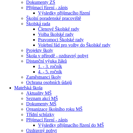
Dokumenty ZŠ
Přijímací řízení - zápis
Výsledky přijímacího řízení
Školní poradenské pracoviště
Školská rada
Členové Školské rady
Volba školské rady
Pravomoci Školské rady
Volební řád pro volby do Školské rady
Projekty školy
Škola v přírodě - ozdravný pobyt
Distanční výuka žáků
1. - 3. ročník
4. - 5. ročník
Zaměstnanci školy
Ochrana osobních údajů
Mateřská škola
Aktuality MŠ
Seznam akcí MŠ
Dokumenty MŠ
Organizace školního roku MŠ
Třídní schůzky
Přijímací řízení - zápis
Výsledky přijímacího řízení do MŠ
Ozdravný pobyt