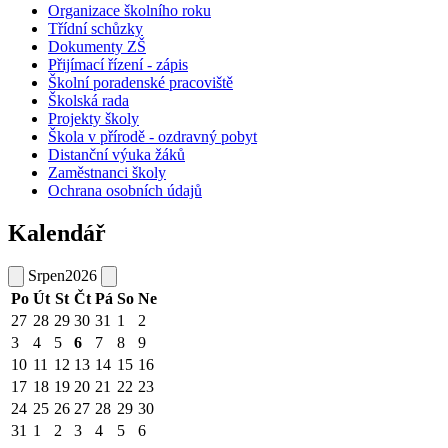
Organizace školního roku
Třídní schůzky
Dokumenty ZŠ
Přijímací řízení - zápis
Školní poradenské pracoviště
Školská rada
Projekty školy
Škola v přírodě - ozdravný pobyt
Distanční výuka žáků
Zaměstnanci školy
Ochrana osobních údajů
Kalendář
Srpen
2026
Po
Út
St
Čt
Pá
So
Ne
27
28
29
30
31
1
2
3
4
5
6
7
8
9
10
11
12
13
14
15
16
17
18
19
20
21
22
23
24
25
26
27
28
29
30
31
1
2
3
4
5
6