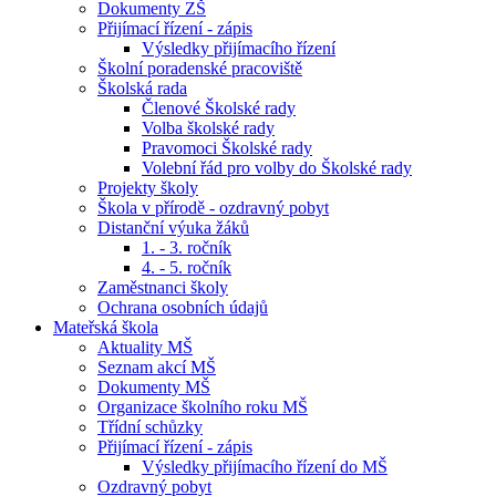
Dokumenty ZŠ
Přijímací řízení - zápis
Výsledky přijímacího řízení
Školní poradenské pracoviště
Školská rada
Členové Školské rady
Volba školské rady
Pravomoci Školské rady
Volební řád pro volby do Školské rady
Projekty školy
Škola v přírodě - ozdravný pobyt
Distanční výuka žáků
1. - 3. ročník
4. - 5. ročník
Zaměstnanci školy
Ochrana osobních údajů
Mateřská škola
Aktuality MŠ
Seznam akcí MŠ
Dokumenty MŠ
Organizace školního roku MŠ
Třídní schůzky
Přijímací řízení - zápis
Výsledky přijímacího řízení do MŠ
Ozdravný pobyt