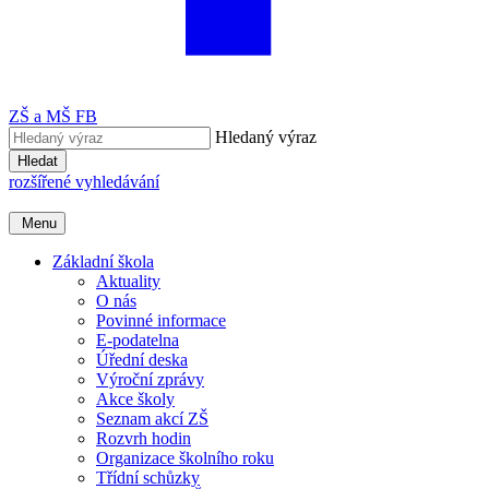
ZŠ a MŠ FB
Hledaný výraz
Hledat
rozšířené vyhledávání
Menu
Základní škola
Aktuality
O nás
Povinné informace
E-podatelna
Úřední deska
Výroční zprávy
Akce školy
Seznam akcí ZŠ
Rozvrh hodin
Organizace školního roku
Třídní schůzky