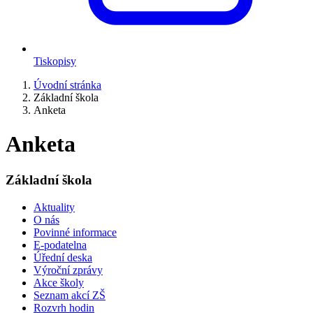
Tiskopisy
Úvodní stránka
Základní škola
Anketa
Anketa
Základní škola
Aktuality
O nás
Povinné informace
E-podatelna
Úřední deska
Výroční zprávy
Akce školy
Seznam akcí ZŠ
Rozvrh hodin