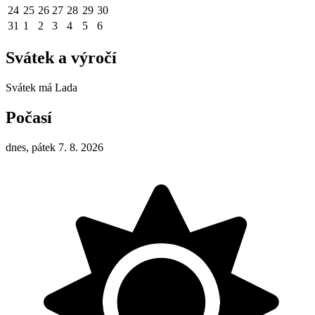
24
25
26
27
28
29
30
31
1
2
3
4
5
6
Svátek a výročí
Svátek má
Lada
Počasí
dnes, pátek 7. 8. 2026