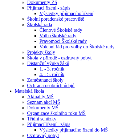
Dokumenty ZŠ
Přijímací řízení - zápis
Výsledky přijímacího řízení
Školní poradenské pracoviště
Školská rada
Členové Školské rady
Volba školské rady
Pravomoci Školské rady
Volební řád pro volby do Školské rady
Projekty školy
Škola v přírodě - ozdravný pobyt
Distanční výuka žáků
1. - 3. ročník
4. - 5. ročník
Zaměstnanci školy
Ochrana osobních údajů
Mateřská škola
Aktuality MŠ
Seznam akcí MŠ
Dokumenty MŠ
Organizace školního roku MŠ
Třídní schůzky
Přijímací řízení - zápis
Výsledky přijímacího řízení do MŠ
Ozdravný pobyt