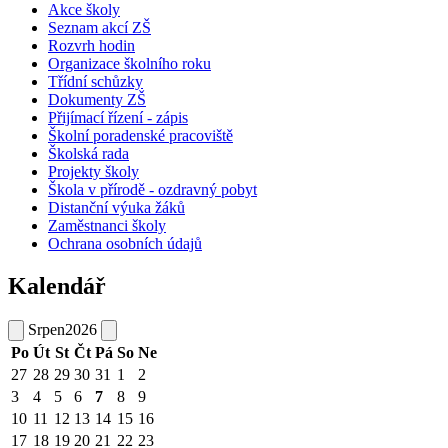
Akce školy
Seznam akcí ZŠ
Rozvrh hodin
Organizace školního roku
Třídní schůzky
Dokumenty ZŠ
Přijímací řízení - zápis
Školní poradenské pracoviště
Školská rada
Projekty školy
Škola v přírodě - ozdravný pobyt
Distanční výuka žáků
Zaměstnanci školy
Ochrana osobních údajů
Kalendář
Srpen
2026
Po
Út
St
Čt
Pá
So
Ne
27
28
29
30
31
1
2
3
4
5
6
7
8
9
10
11
12
13
14
15
16
17
18
19
20
21
22
23