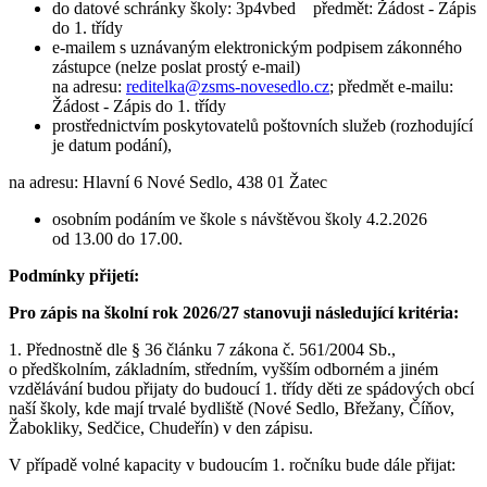
do datové schránky školy: 3p4vbed předmět: Žádost - Zápis
do 1. třídy
e-mailem s uznávaným elektronickým podpisem zákonného
zástupce (nelze poslat prostý e-mail)
na adresu:
reditelka@zsms-novesedlo.cz
; předmět e-mailu:
Žádost - Zápis do 1. třídy
prostřednictvím poskytovatelů poštovních služeb (rozhodující
je datum podání),
na adresu: Hlavní 6 Nové Sedlo, 438 01 Žatec
osobním podáním ve škole s návštěvou školy 4.2.2026
od 13.00 do 17.00.
Podmínky přijetí:
Pro zápis na školní rok 2026/27 stanovuji následující kritéria:
1. Přednostně dle § 36 článku 7 zákona č. 561/2004 Sb.,
o předškolním, základním, středním, vyšším odborném a jiném
vzdělávání budou přijaty do budoucí 1. třídy děti ze spádových obcí
naší školy, kde mají trvalé bydliště (Nové Sedlo, Břežany, Číňov,
Žabokliky, Sedčice, Chudeřín) v den zápisu.
V případě volné kapacity v budoucím 1. ročníku bude dále přijat: