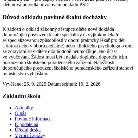
děti nová pravidla povolování odkladů PŠD
Důvod odkladu povinné školní docházky
K žádosti o odklad zákonný zástupce dítěte nově dokládá
doporučující posouzení lékaře specialisty (s výjimkou lékaře
se specializovanou způsobilostí v oboru praktický lékař pro děti
a dorost nebo v oboru pediatrie) nebo klinického psychologa o tom,
že zdravotní stav dítěte dlouhodobě neumožňuje jeho účast
ve vyučování. Žádost musí být i nadále doplněna doporučujícím
posouzením školského poradenského zařízení. Náležitosti
doporučujícího posouzení školského poradenského zařízení stanoví
ministerstvo vyhláškou.
Vyvěšeno: 25. 9. 2025
Datum sejmutí: 16. 2. 2026
Základní škola
Aktuality
O nás
Povinné informace
E-podatelna
Úřední deska
Výroční zprávy