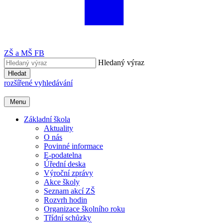
ZŠ a MŠ FB
Hledaný výraz
Hledat
rozšířené vyhledávání
Menu
Základní škola
Aktuality
O nás
Povinné informace
E-podatelna
Úřední deska
Výroční zprávy
Akce školy
Seznam akcí ZŠ
Rozvrh hodin
Organizace školního roku
Třídní schůzky