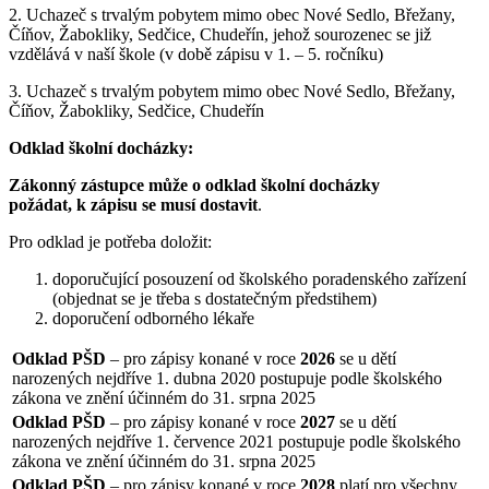
2. Uchazeč s trvalým pobytem mimo obec Nové Sedlo, Břežany,
Číňov, Žabokliky, Sedčice, Chudeřín, jehož sourozenec se již
vzdělává v naší škole (v době zápisu v 1. – 5. ročníku)
3. Uchazeč s trvalým pobytem mimo obec Nové Sedlo, Břežany,
Číňov, Žabokliky, Sedčice, Chudeřín
Odklad školní docházky:
Zákonný zástupce může o odklad školní docházky
požádat, k zápisu se musí dostavit
.
Pro odklad je potřeba doložit:
doporučující posouzení od školského poradenského zařízení
(objednat se je třeba s dostatečným předstihem)
doporučení odborného lékaře
Odklad PŠD
– pro zápisy konané v roce
2026
se u dětí
narozených nejdříve 1. dubna 2020 postupuje podle školského
zákona ve znění účinném do 31. srpna 2025
Odklad PŠD
– pro zápisy konané v roce
2027
se u dětí
narozených nejdříve 1. července 2021 postupuje podle školského
zákona ve znění účinném do 31. srpna 2025
Odklad PŠD
– pro zápisy konané v roce
2028
platí pro všechny