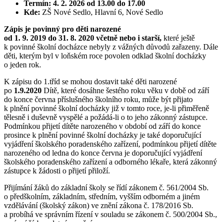
Termín:
4. 2. 2026 od 13.00 do 17.00
Kde:
ZŠ Nové Sedlo, Hlavní 6, Nové Sedlo
Zápis je povinný pro děti narozené
od 1. 9. 2019 do 31. 8. 2020 včetně nebo i starší,
které ještě
k povinné školní docházce nebyly z vážných důvodů zařazeny. Dále
děti, kterým byl v loňském roce povolen odklad školní docházky
o jeden rok.
K zápisu do 1.tříd se mohou dostavit také děti narozené
po
1.9.2020
Dítě, které dosáhne šestého roku věku v době od září
do konce června příslušného školního roku, může být přijato
k plnění povinné školní docházky již v tomto roce, je-li přiměřeně
tělesně i duševně vyspělé a požádá-li o to jeho zákonný zástupce.
Podmínkou přijetí dítěte narozeného v období od září do konce
prosince k plnění povinné školní docházky je také doporučující
vyjádření školského poradenského zařízení, podmínkou přijetí dítěte
narozeného od ledna do konce června je doporučující vyjádření
školského poradenského zařízení a odborného lékaře, která zákonný
zástupce k žádosti o přijetí přiloží.
Přijímání žáků do základní školy se řídí zákonem č. 561/2004 Sb.
o předškolním, základním, středním, vyšším odborném a jiném
vzdělávání (školský zákon) ve znění zákona č. 178/2016 Sb.
a probíhá ve správním řízení v souladu se zákonem č. 500/2004 Sb.,